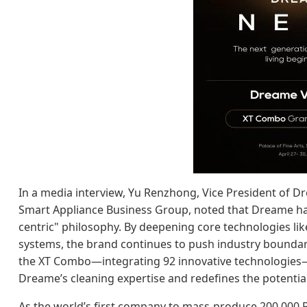
In a media interview, Yu Renzhong, Vice President of
Smart Appliance Business Group, noted that Dreame has
centric" philosophy. By deepening core technologies lik
systems, the brand continues to push industry boundaries
the XT Combo—integrating 92 innovative technologies—
Dreame’s cleaning expertise and redefines the potentia
As the world’s first company to mass-produce 200,000 