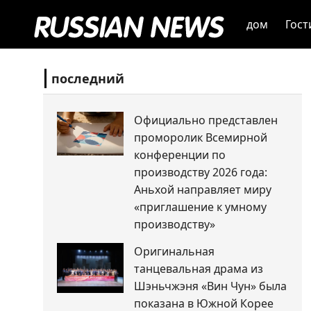
дом
Гост
последний
Официально представлен
проморолик Всемирной
конференции по
производству 2026 года:
Аньхой направляет миру
«приглашение к умному
производству»
Оригинальная
танцевальная драма из
Шэньчжэня «Вин Чун» была
показана в Южной Корее