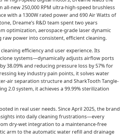
n all-new 250,000 RPM ultra-high-speed brushless
nce with a 1300W rated power and 690 Air Watts of
lestone, Dreame’s R&D team spent two years
hm optimization, aerospace-grade laser dynamic
 raw power into consistent, efficient cleaning.
leaning efficiency and user experience. Its
yclone systems—dynamically adjusts airflow ports
 by 38.09% and reducing pressure loss by 57% for
ssing key industry pain points, it solves water
ter-air separation structure and SharkTooth Tangle-
g 2.0 system, it achieves a 99.99% sterilization
ted in real user needs. Since April 2025, the brand
sights into daily cleaning frustrations—every
rom dry-wet integration to a maintenance-free
ic arm to the automatic water refill and drainage