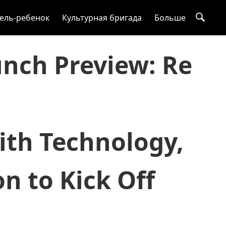
ель-ребенок
Культурная бригада
Больше
nch Preview: Re
ith Technology,
on to Kick Off