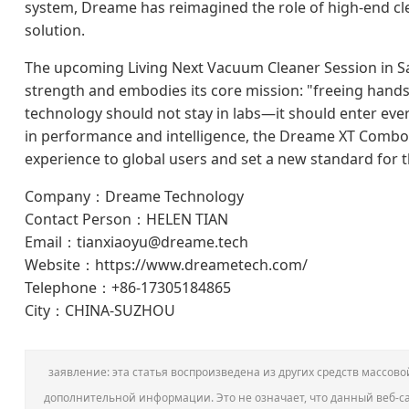
system, Dreame has reimagined the role of high-end cl
solution.
The upcoming Living Next Vacuum Cleaner Session in S
strength and embodies its core mission: "freeing hands
technology should not stay in labs—it should enter eve
in performance and intelligence, the Dreame XT Combo wi
experience to global users and set a new standard for t
Company：Dreame Technology
Contact Person：HELEN TIAN
Email：tianxiaoyu@dreame.tech
Website：https://www.dreametech.com/
Telephone：+86-17305184865
City：CHINA-SUZHOU
заявление: эта статья воспроизведена из других средств массо
дополнительной информации. Это не означает, что данный веб-са