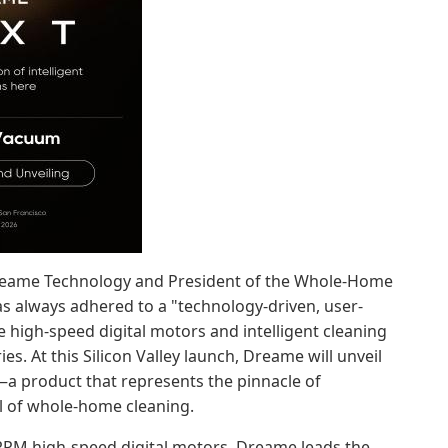
 Dreame Technology and President of the Whole-Home
 always adhered to a "technology-driven, user-
e high-speed digital motors and intelligent cleaning
. At this Silicon Valley launch, Dreame will unveil
a product that represents the pinnacle of
l of whole-home cleaning.
RPM high-speed digital motors, Dreame leads the