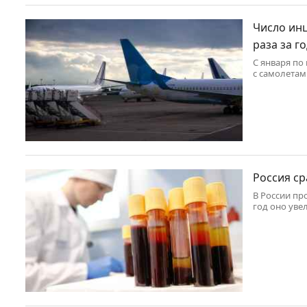
Число инц
раза за г
С января по
с самолетам
собственног
год к году,
профильного
Россия с
В России пр
год оно уве