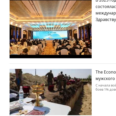
состоялас
междунар
Здравству
The Econo
мужского
С начала во
боев 1% дов