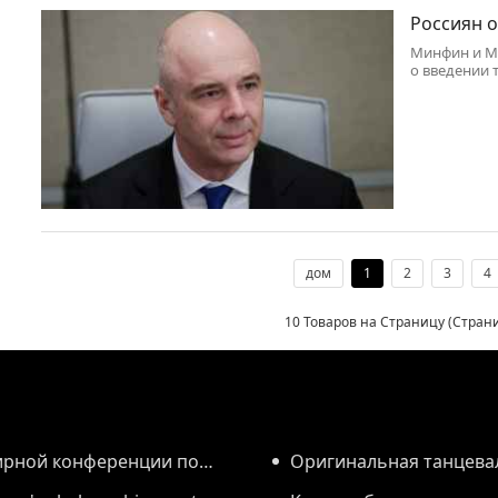
Россиян о
Минфин и М
о введении 
в аренду.
дом
1
2
3
4
10 Товаров на Страницу (Стра
ирной конференции по
Оригинальная танцева