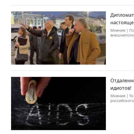
Дипломат
настояще
Мнение | По
внешнеполи
необычной 
Отдаленны
идиотов!
Мнение | То
российского