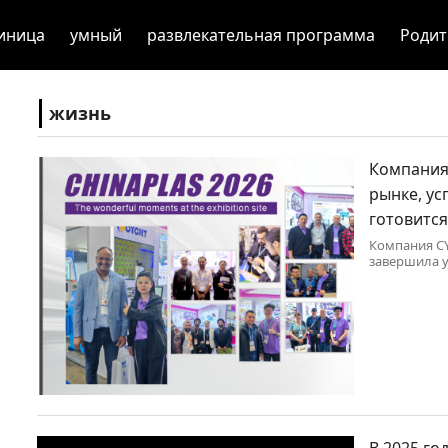
иница
умный
развлекательная программа
Родит
жизнь
Компания
рынке, ус
готовится
Компания CY
завершила уч
2026
В 2025 го