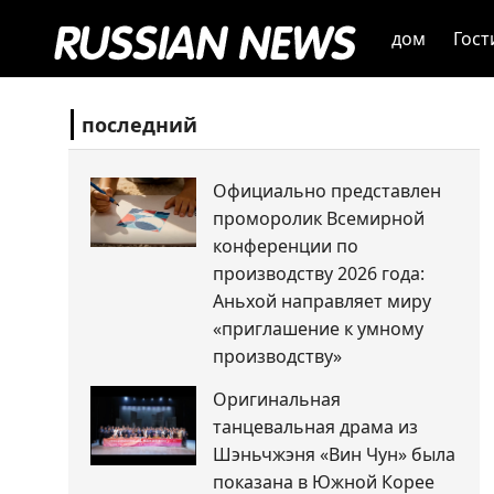
дом
Гост
последний
Официально представлен
проморолик Всемирной
конференции по
производству 2026 года:
Аньхой направляет миру
«приглашение к умному
производству»
Оригинальная
танцевальная драма из
Шэньчжэня «Вин Чун» была
показана в Южной Корее