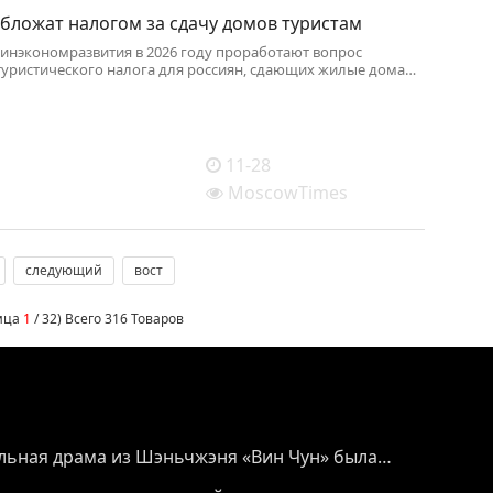
бложат налогом за сдачу домов туристам
инэкономразвития в 2026 году проработают вопрос
туристического налога для россиян, сдающих жилые дома
11-28
MoscowTimes
следующий
вост
ница
1
/ 32) Всего 316 Товаров
льная драма из Шэньчжэня «Вин Чун» была