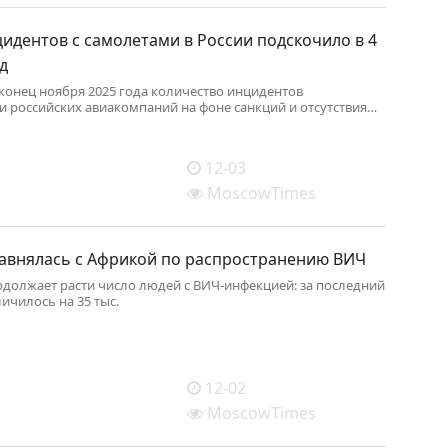
идентов с самолетами в России подскочило в 4
од
 конец ноября 2025 года количество инцидентов
и российских авиакомпаний на фоне санкций и отсутствия
о производства запчастей выросло примерно в четыре раза
 подсчитала «Новая газета Европа» на основе данных
 канала Aviaincident.
12-03
MoscowTimes
равнялась с Африкой по распространению ВИЧ
одолжает расти число людей с ВИЧ-инфекцией: за последний
личилось на 35 тыс.
12-02
MoscowTimes