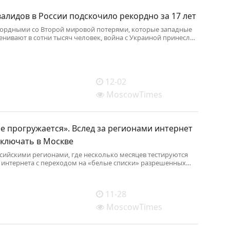
алидов в России подскочило рекордно за 17 лет
кордными со Второй мировой потерями, которые западные
енивают в сотни тысяч человек, война с Украиной принесла
мию инвалидов» размером с население Пскова или Южно-
Общая численность инвалидов в стране за 2023-24
ась на 190 тысяч человек, следует из данных Социального
ии, опубликованных в Единой межведомственной
но-статистической системе Росстата (ЕМИСС).
12-02
MoscowTimes
е прогружается». Вслед за регионами интернет
тключать в Москве
ссийскими регионами, где несколько месяцев тестируются
интернета с переходом на «белые списки» разрешенных
йтов, массовые проблемы с доступом в сеть начали
жители Москвы.Как сообщает «Москва сегодня», в четверг
 стал пропадать как мобильный, так проводной интернет
11-28
данным «Сбой.рф», Москва вышла в топ по количеству жалоб
ющий интернет у всех мобильных операторов.
MoscowTimes