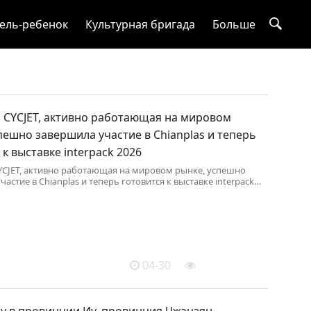
ель-ребенок
Культурная бригада
Больше
 CYCJET, активно работающая на мировом
пешно завершила участие в Chianplas и теперь
 к выставке interpack 2026
CJET, активно работающая на мировом рынке, успешно
астие в Chianplas и теперь готовится к выставке interpack
04-30
ду в провинции Иу, провинция Чжэцзян,