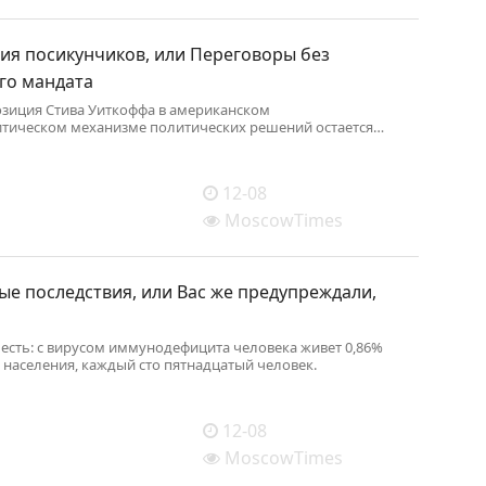
ия посикунчиков, или Переговоры без
го мандата
зиция Стива Уиткоффа в американском
тическом механизме политических решений остается
и трудно классифицируемой.
12-08
MoscowTimes
е последствия, или Вас же предупреждали,
 есть: c вирусом иммунодефицита человека живет 0,86%
 населения, каждый сто пятнадцатый человек.
12-08
MoscowTimes