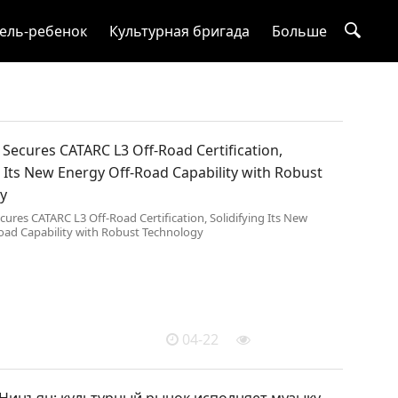
ель-ребенок
Культурная бригада
Больше
Secures CATARC L3 Off-Road Certification,
g Its New Energy Off-Road Capability with Robust
y
ures CATARC L3 Off-Road Certification, Solidifying Its New
oad Capability with Robust Technology
04-22
Нинъян: культурный рынок исполняет музыку