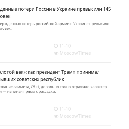
денные потери России в Украине превысили 145
ловек
вержденных потерь российской армии в Украине превысило
еловек.
11-10
MoscowTimes
лотой век»: как президент Трамп принимал
бывших советских республик
звание саммита, С5+1, довольно точно отражало характер
 — начиная прямо с рассадки.
11-10
MoscowTimes