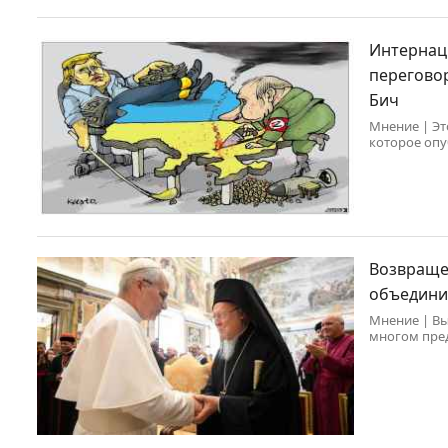
Интернаци
перегово
Бич
Мнение | Эт
которое опуб
разносит в 
Возвраще
объедини
Мнение | Вы
многом пред
Франциском 
однако в св