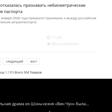
 отказалась признавать небиометрические
ие паспорта
1 января 2026 года прекратит принимать к въезду российские
еские загранпаспорта.
11-06
MoscowTimes
следующий
вост
ница
1
/ 31) Всего 304 Товаров
льная драма из Шэньчжэня «Вин Чун» была