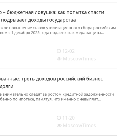
 – бюджетная ловушка: как попытка спасти
 подрывает доходы государства
зкое повышение ставок утилизационного сбора российским
вом c 1 декабря 2025 года подается как мера защиты
ого автопрома и стимул для глубокой локализации.
12-02
MoscowTimes
ванные: треть доходов российский бизнес
 долги
е внимательно следят за ростом кредитной задолженности
обенно по ипотеке, памятуя, что именно с невыплат
латежей в США и начался финансовый кризис 2008 года.
11-20
MoscowTimes