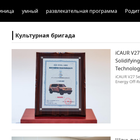
иница
умный
развлекательная программа
Родит
Культурная бригада
iCAUR V27 
Solidifyin
Technolog
iCAUR V27 Sec
Energy Off-R
Шаньдун 