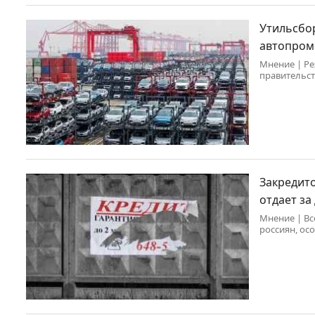
Утильсбор
автопром
Мнение | Ре
правительст
отечественн
Закредито
отдает за
Мнение | Вс
россиян, ос
ипотечных п