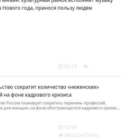
 Нового года, принося пользу людям
02-14
ьство сократит количество «неженских»
й на фоне кадрового кризиса
во России планирует сократить перечень профессий,
х для женщин, на фоне обостряющегося кадрового кризиса
12-08
MoscowTimes