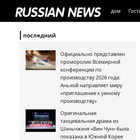
дом
Гост
последний
Официально представлен
проморолик Всемирной
конференции по
производству 2026 года:
Аньхой направляет миру
«приглашение к умному
производству»
Оригинальная
танцевальная драма из
Шэньчжэня «Вин Чун» была
показана в Южной Корее