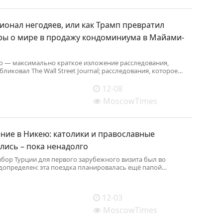
онал негодяев, или как Трамп превратил
ры о мире в продажу кондоминиума в Майами-
о — максимально краткое изложение расследования,
ликовал The Wall Street Journal; расследования, которое
пух и прах «мирный план» Дональда Трампа для Украины.
12-08
MoscowTimes
ние в Никею: католики и православные
лись – пока ненадолго
бор Турции для первого зарубежного визита был во
определен: эта поездка планировалась ещё папой
и первоначально должна была состояться в конце мая,
язи с его кончиной была перенесена на ноябрь.
12-03
MoscowTimes