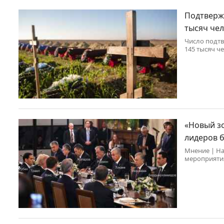
Подтверж
тысяч че
Число подт
145 тысяч ч
«Новый зо
лидеров 
Мнение | На
мероприятия