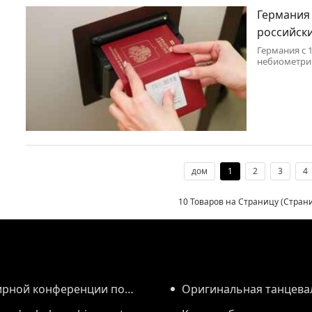
Германия
российск
Германия с 
небиометрич
дом
1
2
3
4
10 Товаров на Страницу (Стра
ирной конференции по
Оригинальная танцева