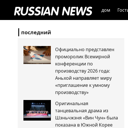
дом
Гост
последний
Официально представлен
проморолик Всемирной
конференции по
производству 2026 года:
Аньхой направляет миру
«приглашение к умному
производству»
Оригинальная
танцевальная драма из
Шэньчжэня «Вин Чун» была
показана в Южной Корее