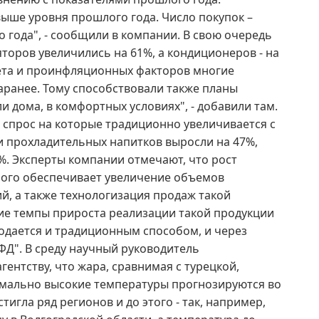
выше уровня прошлого года. Число покупок –
 года", - сообщили в компании. В свою очередь
яторов увеличились на 61%, а кондиционеров - на
ета и проинфляционных факторов многие
аранее. Тому способствовали также планы
и дома, в комфортных условиях", - добавили там.
, спрос на которые традиционно увеличивается с
 и прохладительных напитков выросли на 47%,
2%. Эксперты компании отмечают, что рост
ного обеспечивает увеличение объемов
й, а также технологизация продаж такой
ие темпы прироста реализации такой продукции
одается и традиционным способом, и через
ФД". В среду научный руководитель
ентству, что жара, сравнимая с турецкой,
номально высокие температуры прогнозируются во
тигла ряд регионов и до этого - так, например,