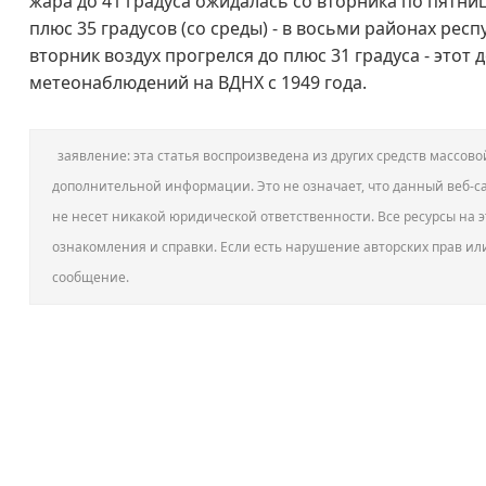
жара до 41 градуса ожидалась со вторника по пятниц
плюс 35 градусов (со среды) - в восьми районах респ
вторник воздух прогрелся до плюс 31 градуса - этот
метеонаблюдений на ВДНХ с 1949 года.
заявление: эта статья воспроизведена из других средств массо
дополнительной информации. Это не означает, что данный веб-са
не несет никакой юридической ответственности. Все ресурсы на э
ознакомления и справки. Если есть нарушение авторских прав ил
сообщение.