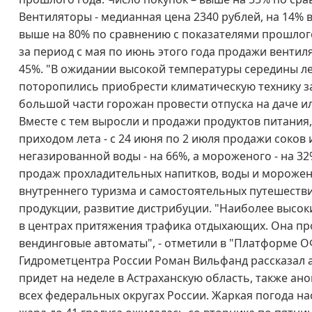
Вентиляторы - медианная цена 2340 рублей, на 14% 
выше на 80% по сравнению с показателями прошлого
за период с мая по июнь этого года продажи вентил
45%. "В ожидании высокой температуры середины л
поторопились приобрести климатическую технику з
большой части горожан провести отпуска на даче ил
Вместе с тем выросли и продажи продуктов питания
приходом лета - с 24 июня по 2 июля продажи соков
негазированной воды - на 66%, а мороженого - на 3
продаж прохладительных напитков, воды и мороже
внутреннего туризма и самостоятельных путешестви
продукции, развитие дистрибуции. "Наиболее высок
в центрах притяжения трафика отдыхающих. Она пр
вендинговые автоматы", - отметили в "Платформе О
Гидрометцентра России Роман Вильфанд рассказал аг
придет на неделе в Астраханскую область, также а
всех федеральных округах России. Жаркая погода нас