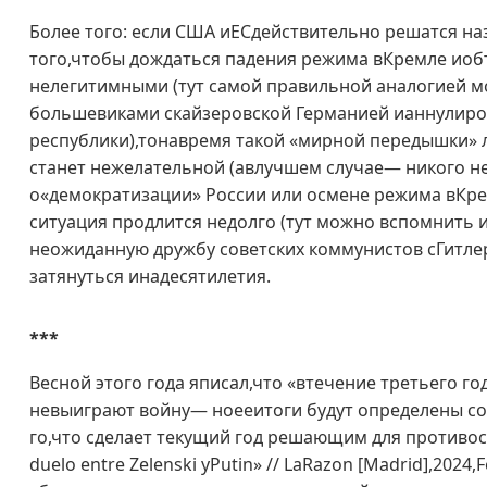
Более того: если США иЕСдействительно решатся н
того,чтобы дождаться падения режима вКремле иоб
нелегитимными (тут самой правильной аналогией 
большевиками скайзеровской Германией ианнулир
республики),тонавремя такой «мирной передышки» 
станет нежелательной (авлучшем случае— никого н
о«демократизации» России или осмене режима вКре
ситуация продлится недолго (тут можно вспомнить 
неожиданную дружбу советских коммунистов сГитле
затянуться инадесятилетия.
***
Весной этого года яписал,что «втечение третьего г
невыиграют войну— ноееитоги будут определены со
го,что сделает текущий год решающим для противосто
duelo entre Zelenski yPutin» // LaRazon [Madrid],2024