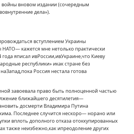
й войны вновом издании (сочередным
вовнутренние дела»).
провождаться вступлением Украины
ы НАТО— кажется мне нетолько практически
 года яписал ивРоссии,ивУкраине,что Киеву
ародные республики» икак стране без
наЗапад,пока Россия нестала готова
еной завоевала право быть полноценной частью
олжение ближайшего десятилетия—
тановить досмерти Владимира Путина
жима. Последнее случится нескоро— норано или
упки вплоть дополного отказа отоккупированных
ах также неизбежно,как ипреодоление других