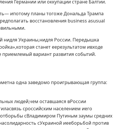
ления Германии или оккупации стране Балтии.
ть— ипотому планы тогоже Дональда Трампа
предполагать восстановления business asusual
авильными.
й нидля Украины,нидля России. Передышка
ойка»,которая станет еерезультатом ивходе
е приемлемый вариант развития событий.
аметна одна заведомо проигрывающая группа:
льных людей,чем оставшаяся вРоссии
атиласвязь сроссийским населением иего
ь отборьбы сВладимиром Путиным заумы средних
у насолидарность сУкраиной иееборьбой против