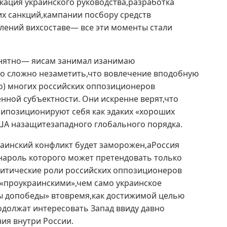
ация украинского руководства,разработка
х санкций,кампании посбору средств
лений вихсоставе— все эти моменты стали
онятно— яисам занимал изанимаю
о сложно незаметить,что вовлечение вподобную
ло) многих российских оппозиционеров
ной субъектности. Они искренне верят,что
,ипозиционируют себя как эдаких «хороших
США назащитезападного глобального порядка.
краинский конфликт будет заморожен,аРоссия
(нароль которого может претендовать только
литические роли российских оппозиционеров
 «проукраинскими»,чем само украинское
ны допобеды» втовремя,как достижимой целью
одолжат интересовать Запад ввиду давно
ия внутри России.