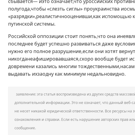
сбывается— иэто означает,что уроссийских противн
полугода,чтобы «слезть сиглы» проукраинства иосм
«разрядки»,реалистичнооценивши,как испомощью к
путинской системы.
Российской оппозиции стоит понять,что она инеявл
последнее будет успешно развиваться даже вуслов
нужно его полное разрушение,если они хотят вернут
никогданеафишировавшаяся,скоро вообще будет ис
довремени казались многим тождественными,наса
выдавать ихзаодну как минимум недальновидно.
заявление: эта статья воспроизведена из других средств массо
дополнительной информации. Это не означает, что данный веб-са
не несет никакой юридической ответственности. Все ресурсы на э
ознакомления и справки. Если есть нарушение авторских прав ил
сообщение.