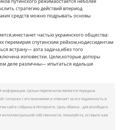
иков путинского режимаостаётся неболее
ыслить стратегию действий впериод
аких средств можно подрывать основы
яется,инестанет частью украинского общества:
иях перемирия спутинским рейхом,нодиссидентам
ься встрану— аэта задача,ибез того
ключена изповестки. Цели,которые допоры
мом деле различны— ипытаться идальше
вой информации. Целью перепечатки является передача
йт согласен с его мнениями и отвечает за его подлинность и
том сайте собраны в Интернете. Цель обмена - для всеобщего
и интеллектуальной собственности, пожалуйста, оставьте нам