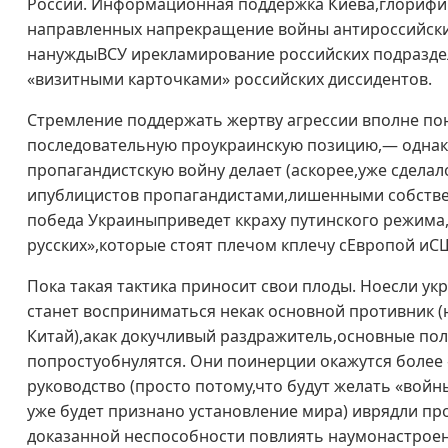
России. Информационная поддержка Киева,глорифик
направленных напрекращение войны антироссийски
нануждыВСУ ирекламирование российских подразде
«визитными карточками» российских диссидентов.
Стремление поддержать жертву агрессии вполне п
последовательную проукраинскую позицию,— однак
пропагандистскую войну делает (аскорее,уже сдела
ипублицистов пропагандистами,лишенными собствен
победа Украиныприведет ккраху путинского режима
русских»,которые стоят плечом кплечу сЕвропой и
Пока такая тактика приносит свои плоды. Ноесли у
станет восприниматься некак основной противник 
Китай),акак докучливый раздражитель,основные по
попростуобнулятся. Они поинерции окажутся более
руководство (просто потому,что будут желать «вой
уже будет признано установление мира) иврядли пр
доказанной неспособности повлиять наумонастроен