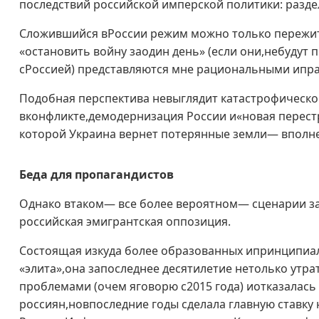
последствий российской имперской политики: разде
Сложившийся вРоссии режим можно только пережи
«остановить войну заодин день» (если они,небудут 
cРоссией) представляются мне рациональными ипр
Подобная перспектива невыглядит катастрофическо
вконфликте,демодернизация России и«новая перестр
которой Украина вернет потерянные земли— вполн
Беда для пропагандистов
Однако втаком— все более вероятном— сценарии з
российская эмигрантская оппозиция.
Состоящая изкуда более образованных ипринципиа
«элита»,она запоследнее десятилетие нетолько утр
проблемами (очем яговорю с2015 года) иотказалас
россиян,новпоследние годы сделала главную ставк