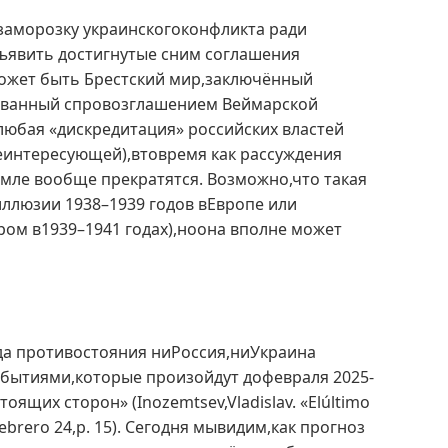
азаморозку украинскогоконфликта ради
ъявить достигнутые сним соглашения
может быть Брестский мир,заключённый
ованный спровозглашением Веймарской
любая «дискредитация» российских властей
еинтересующей),втовремя как рассуждения
мле вообще прекратятся. Возможно,что такая
иллюзии 1938–1939 годов вЕвропе или
ром в1939–1941 годах),ноона вполне может
ода противостояния ниРоссия,ниУкраина
бытиями,которые произойдут дофевраля 2025-
ящих сторон» (Inozemtsev,Vladislav. «Elúltimo
,Febrero 24,p. 15). Сегодня мывидим,как прогноз