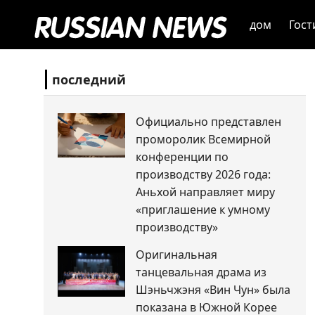
дом
Гост
последний
Официально представлен
проморолик Всемирной
конференции по
производству 2026 года:
Аньхой направляет миру
«приглашение к умному
производству»
Оригинальная
танцевальная драма из
Шэньчжэня «Вин Чун» была
показана в Южной Корее