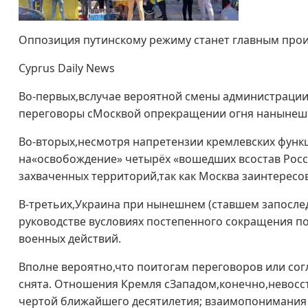
Оппозиция путинскому режиму станет главным про
Сyprus Daily News
Во-первых,вслучае вероятной смены администрации
переговоры сМосквой опрекращении огня нанынешн
Во-вторых,несмотря напретензии кремлевских функц
на«освобождение» четырёх «вошедших всостав Росс
захваченных территорий,так как Москва заинтерес
В-третьих,Украина при нынешнем (ставшем запосле
руководстве вусловиях постепенного сокращения п
военных действий.
Вполне вероятно,что поитогам переговоров или сог
снята. Отношения Кремля сЗападом,конечно,невосс
чертой ближайшего десятилетия; взаимопонимания