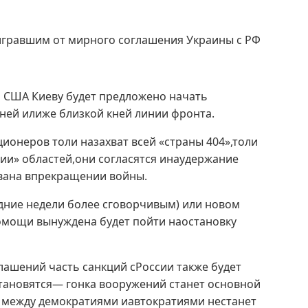
игравшим от мирного соглашения Украины с РФ
 США Киеву будет предложено начать
ей илиже близкой кней линии фронта.
ионеров толи назахват всей «страны 404»,толи
ии» областей,они согласятся инаудержание
ована впрекращении войны.
дние недели более сговорчивым) или новом
омощи вынуждена будет пойти наостановку
лашений часть санкций сРоссии также будет
тановятся— гонка вооружений станет основной
 между демократиями иавтократиями нестанет