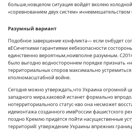
больше,новцелом ситуация войдёт вколею холодно
«соревнованием двух систем» и«невмешательством 
Разумный вариант
Подобное завершение конфликта— если онбудет со
вЕСичеткими гарантиями еебезопасности состорон
единственно вероятным,ноивполне разумным. С2014
было выгодно водностороннем порядке признать «н
территориальных споров максимально устремиться 
кполномасштабной войне.
Сегодня можно утверждать,что Украина огромной ц
западного мира,каковой истанет формально впрод
нотерриториального статус-кво она несможет восс
идемонтажа созданного имвРоссии фашистского ре
поздно Кремлю придётся пойти насущественные уст
территорий: утверждение Украины впрежних границ