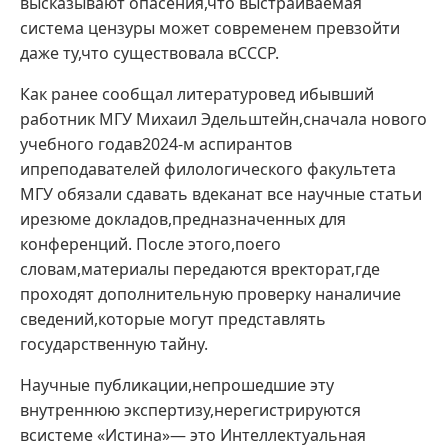
высказывают опасения,что выстраиваемая
система цензуры может современем превзойти
даже ту,что существовала вСССР.
Как ранее сообщал литературовед ибывший
работник МГУ Михаил Эдельштейн,сначала нового
учебного годав2024-м аспирантов
ипреподавателей филологического факультета
МГУ обязали сдавать вдеканат все научные статьи
ирезюме докладов,предназначенных для
конференций. После этого,поего
словам,материалы передаются вректорат,где
проходят дополнительную проверку наналичие
сведений,которые могут представлять
государственную тайну.
Научные публикации,непрошедшие эту
внутреннюю экспертизу,нерегистрируются
всистеме «Истина»— это Интеллектуальная