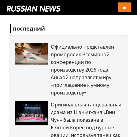
Naviga
последний
Официально представлен
проморолик Всемирной
конференции по
производству 2026 года:
Аньхой направляет миру
«приглашение к умному
производству»
Оригинальная танцевальная
драма из Шэньчжэня «Вин
Чун» была показана в
Южной Корее под бурные
овации, используя танец как