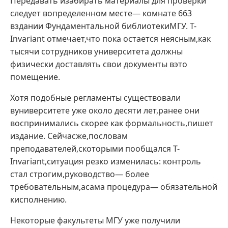
Передавать изабирать материалы для проверки
следует вопределенном месте— комнате 663
вздании Фундаментальной библиотекиМГУ. T-
Invariant отмечает,что пока остается неясным,как
тысячи сотрудников университета должны
физически доставлять свои документы вэто
помещение.
Хотя подобные регламенты существовали
вуниверситете уже около десяти лет,ранее они
воспринимались скорее как формальность,пишет
издание. Сейчасже,пословам
преподавателей,скоторыми пообщался T-
Invariant,ситуация резко изменилась: контроль
стал строгим,руководство— более
требовательным,асама процедура— обязательной
кисполнению.
Некоторые факультеты МГУ уже получили