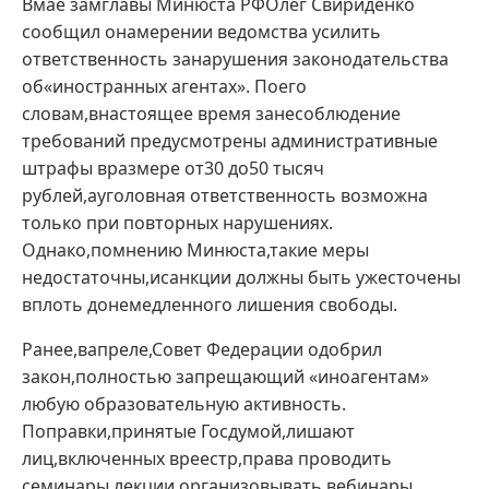
Вмае замглавы Минюста РФОлег Свириденко
сообщил онамерении ведомства усилить
ответственность занарушения законодательства
об«иностранных агентах». Поего
словам,внастоящее время занесоблюдение
требований предусмотрены административные
штрафы вразмере от30 до50 тысяч
рублей,ауголовная ответственность возможна
только при повторных нарушениях.
Однако,помнению Минюста,такие меры
недостаточны,исанкции должны быть ужесточены
вплоть донемедленного лишения свободы.
Ранее,вапреле,Совет Федерации одобрил
закон,полностью запрещающий «иноагентам»
любую образовательную активность.
Поправки,принятые Госдумой,лишают
лиц,включенных вреестр,права проводить
семинары,лекции,организовывать вебинары