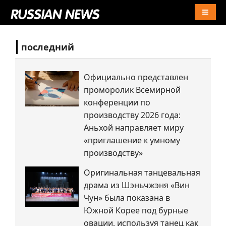
Naviga
последний
Официально представлен
проморолик Всемирной
конференции по
производству 2026 года:
Аньхой направляет миру
«приглашение к умному
производству»
Оригинальная танцевальная
драма из Шэньчжэня «Вин
Чун» была показана в
Южной Корее под бурные
овации, используя танец как