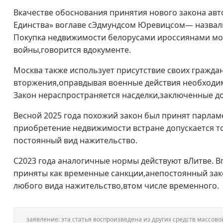
Вкачестве обоснования принятия нового закона ав
Единства» воглаве сЭдмундсом Юревицсом— назвали
Покупка недвижимости белорусами ироссиянами мо
войны,говорится вдокументе.
Москва также использует присутствие своих гражда
вторжения,оправдывая военные действия необходи
Закон нераспространяется насделки,заключенные д
Весной 2025 года похожий закон был принят парла
приобретение недвижимости встране допускается т
постоянный вид нажительство.
С2023 года аналогичные нормы действуют вЛитве. 
приняты как временные санкции,анепостоянный зако
любого вида нажительство,втом числе временного.
заявление: эта статья воспроизведена из других средств массо