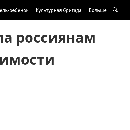
ель-ребенок
Культурная бригада
Больше
ла россиянам
жимости