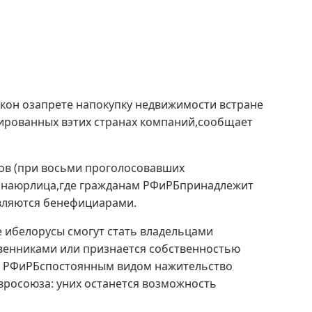
кон озапрете напокупку недвижимости встране
рированных вэтих странах компаний,сообщает
тов (при восьми проголосовавших
е наюрлица,где гражданам РФиРБпринадлежит
являются бенефициарами.
е ибелорусы смогут стать владельцами
твенниками или признается собственностью
ан РФиРБспостоянным видом нажительство
вросоюза: уних останется возможность