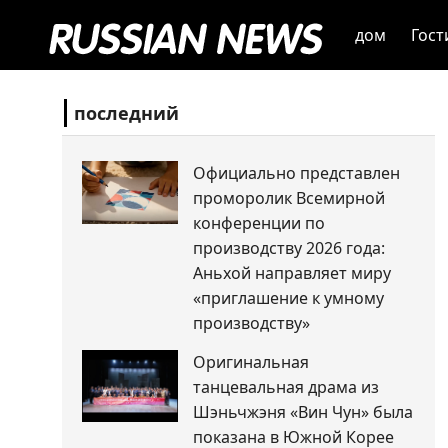
дом
Гост
последний
Официально представлен
проморолик Всемирной
конференции по
производству 2026 года:
Аньхой направляет миру
«приглашение к умному
производству»
Оригинальная
танцевальная драма из
Шэньчжэня «Вин Чун» была
показана в Южной Корее