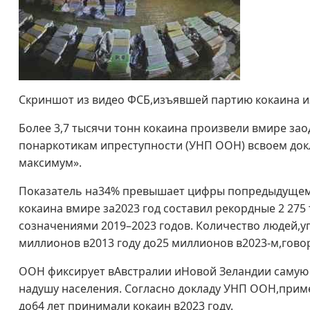
Скриншот из видео ФСБ,изъявшей партию кокаина и
Более 3,7 тысячи тонн кокаина произвели вмире за
понаркотикам ипреступности (УНП ООН) всвоем докл
максимум».
Показатель на34% превышает цифры попредыдущему 
кокаина вмире за2023 год составил рекордные 2 27
созначениями 2019–2023 годов. Количество людей,у
миллионов в2013 году до25 миллионов в2023-м,говор
ООН фиксирует вАвстралии иНовой Зеландии самую
надушу населения. Согласно докладу УНП ООН,приме
до64 лет принимали кокаин в2023 году.