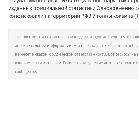
годунатаможне было изъято2,8 тонны наркотика прот
изданных официальной статистики.Одновременно с
конфисковали натерритории РФ3,7 тонны кокаина (1,
заявление: эта статья воспроизведена из других средств массо
дополнительной информации. Это не означает, что данный веб-са
не несет никакой юридической ответственности. Все ресурсы на э
ознакомления и справки. Если есть нарушение авторских прав ил
сообщение.