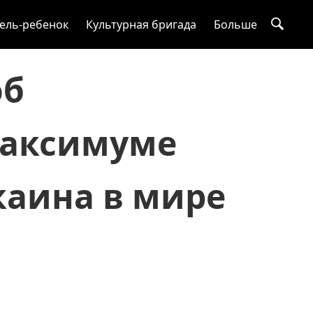
ель-ребенок
Культурная бригада
Больше
об
максимуме
каина в мире