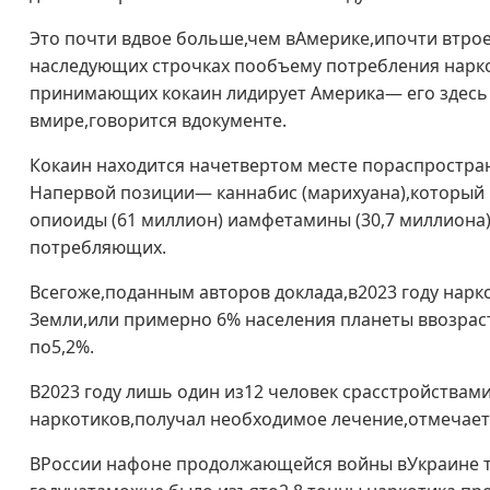
Это почти вдвое больше,чем вАмерике,ипочти втро
наследующих строчках пообъему потребления нарко
принимающих кокаин лидирует Америка— его здесь
вмире,говорится вдокументе.
Кокаин находится начетвертом месте пораспростра
Напервой позиции— каннабис (марихуана),который
опиоиды (61 миллион) иамфетамины (30,7 миллиона)
потребляющих.
Всегоже,поданным авторов доклада,в2023 году нарк
Земли,или примерно 6% населения планеты ввозрасте
по5,2%.
В2023 году лишь один из12 человек срасстройства
наркотиков,получал необходимое лечение,отмечает
ВРоссии нафоне продолжающейся войны вУкраине та