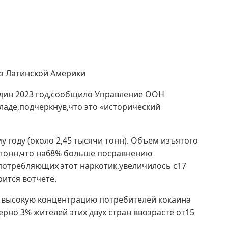
з Латинской Америки
один 2023 год,сообщило Управление ООН
аде,подчеркнув,что это «исторический
году (около 2,45 тысячи тонн). Объем изъятого
5 тонн,что на68% больше посравнению
потребляющих этот наркотик,увеличилось с17
ится вотчете.
 высокую концентрацию потребителей кокаина
рно 3% жителей этих двух стран ввозрасте от15