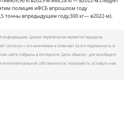
ив409,96 кгв2023-м и88,28 кг— в2022-м,следует
этим полиция иФСБ впрошлом году
5 тонны впредыдущем году,300 кг— в2022-м).
вой информации. Целью перепечатки является передача
йт согласен с его мнениями и отвечает за его подлинность и
том сайте собраны в Интернете. Цель обмена - для всеобщего
и интеллектуальной собственности, пожалуйста, оставьте нам