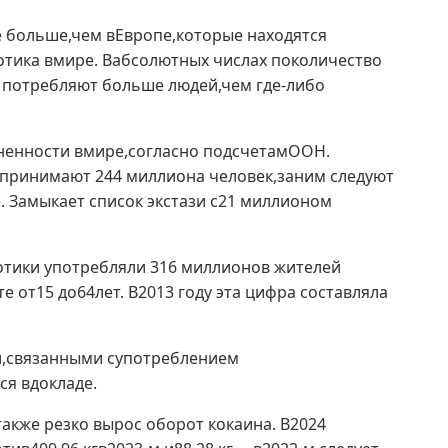
е больше,чем вЕвропе,которые находятся
тика вмире. Вабсолютных числах поколичество
 потребляют больше людей,чем где-либо
ненности вмире,согласно подсчетамООН.
 принимают 244 миллиона человек,заним следуют
. Замыкает список экстази с21 миллионом
отики употребляли 316 миллионов жителей
 от15 до64лет. В2013 году эта цифра составляла
ми,связанными супотреблением
ся вдокладе.
кже резко вырос оборот кокаина. В2024