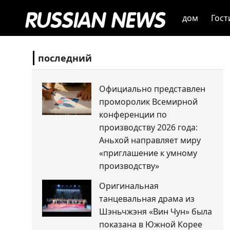
дом
Гост
последний
Официально представлен
проморолик Всемирной
конференции по
производству 2026 года:
Аньхой направляет миру
«приглашение к умному
производству»
Оригинальная
танцевальная драма из
Шэньчжэня «Вин Чун» была
показана в Южной Корее