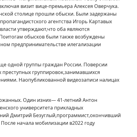
включая визит вице-премьера Алексея Оверчука.
нской столице прошли обыски. Были задержаны
пропагандистского агентства Игорь Картавых
власти утверждают,что оба являются
Поитогам обысков были также возбуждены
нном предпринимательстве илегализации
е одной группы граждан России. Поверсии
ых преступных группировок,занимавшихся
ениями. Наопубликованной видеозаписи налицах
ержанных. Один изних— 41-летний Антон
енского университета прикладных
-летний Дмитрий Безуглый,программист,окончивший
После начала мобилизации в2022 году