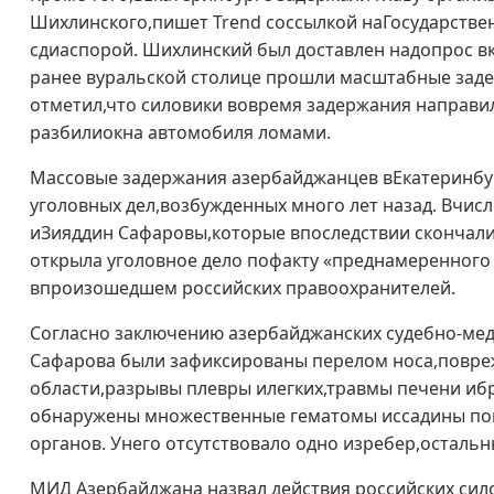
Шихлинского,пишет Trend соссылкой наГосударств
сдиаспорой. Шихлинский был доставлен надопрос вк
ранее вуральской столице прошли масштабные заде
отметил,что силовики вовремя задержания направи
разбилиокна автомобиля ломами.
Массовые задержания азербайджанцев вЕкатеринбур
уголовных дел,возбужденных много лет назад. Вчис
иЗияддин Сафаровы,которые впоследствии скончали
открыла уголовное дело пофакту «преднамеренного
впроизошедшем российских правоохранителей.
Согласно заключению азербайджанских судебно-меди
Сафарова были зафиксированы перелом носа,повреж
области,разрывы плевры илегких,травмы печени иб
обнаружены множественные гематомы иссадины пов
органов. Унего отсутствовало одно изребер,осталь
МИД Азербайджана назвал действия российских сил