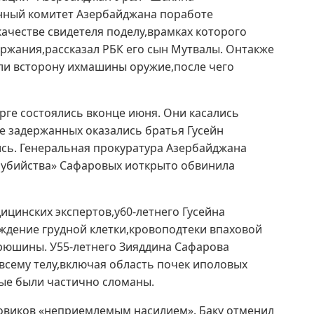
енный комитет Азербайджана поработе
ачестве свидетеля поделу,врамках которого
ржания,рассказал РБК его сын Мутвалы. Онтакже
ли всторону ихмашины оружие,после чего
ге состоялись вконце июня. Они касались
ле задержанных оказались братья Гусейн
сь. Генеральная прокуратура Азербайджана
 убийства» Сафаровых иоткрыто обвинила
цинских экспертов,у60-летнего Гусейна
дение грудной клетки,кровоподтеки впаховой
рюшины. У55-летнего Зияддина Сафарова
сему телу,включая область почек иполовых
ные были частично сломаны.
овиков «неприемлемым насилием». Баку отменил