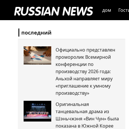
дом
Гост
последний
Официально представлен
проморолик Всемирной
конференции по
производству 2026 года:
Аньхой направляет миру
«приглашение к умному
производству»
Оригинальная
танцевальная драма из
Шэньчжэня «Вин Чун» была
показана в Южной Корее