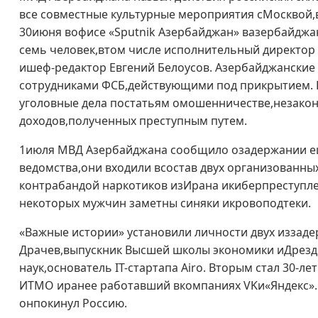
все совместные культурные мероприятия сМосквой,
30июня вофисе «Sputnik Азербайджан» вазербайджа
семь человек,втом числе исполнительный директор 
ишеф-редактор Евгений Белоусов. Азербайджанские 
сотрудниками ФСБ,действующими под прикрытием. 
уголовные дела постатьям омошенничестве,незако
доходов,полученных преступным путем.
1июля МВД Азербайджана сообщило озадержании ещ
ведомства,они входили всостав двух организованн
контрабандой наркотиков изИрана икиберпреступл
некоторых мужчин заметны синяки икровоподтеки.
«Важные истории» установили личности двух иззад
Драчев,выпускник Высшей школы экономики иДрезд
наук,основатель IT-стартапа Airo. Вторым стал 30
ИТМО иранее работавший вкомпаниях VKи«Яндекс». 
онпокинул Россию.