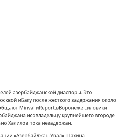
телей азербайджанской диаспоры. Это
сквой иБаку после жесткого задержания около
общают Minval иReport,вВоронеже силовики
рбайджана исовладельцу крупнейшего вгороде
но Халилов пока незадержан.
изации «Азербайджан-Урал» Шахина