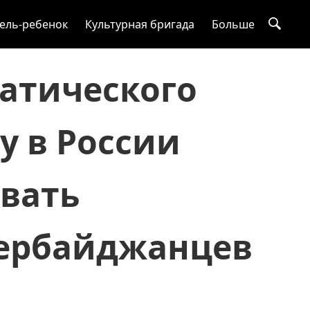
ель-ребенок
Культурная бригада
Больше
атического
у в России
вать
зербайджанцев