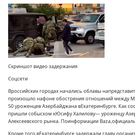
Скриншот видео задержания
Соцсети
Вроссийских городах начались облавы напредстави
произошло нафоне обострения отношений между Мо
50 уроженцев Азербайджана вЕкатеринбурге. Как со
пришли собыском кЮсифу Халилову— уроженцу Азе
Алексеевского рынка. Поинформации Baza,официаль
Кроме того,вЕкатеринбурге задержали главу орган