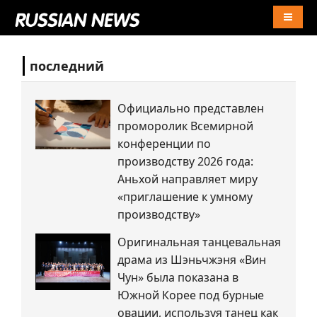
Naviga
последний
Официально представлен
проморолик Всемирной
конференции по
производству 2026 года:
Аньхой направляет миру
«приглашение к умному
производству»
Оригинальная танцевальная
драма из Шэньчжэня «Вин
Чун» была показана в
Южной Корее под бурные
овации, используя танец как