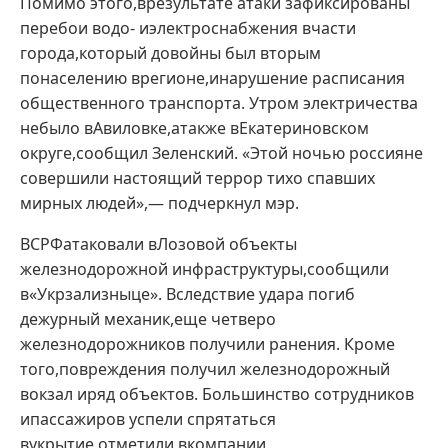
Помимо этого,врезультате атаки зафиксированы
перебои водо- иэлектроснабжения вчасти
города,который довойны был вторым
понаселению врегионе,инарушение расписания
общественного транспорта. Утром электричества
небыло вАвиловке,атакже вЕкатериновском
округе,сообщил Зеленский. «Этой ночью россияне
совершили настоящий террор тихо спавших
мирных людей»,— подчеркнул мэр.
ВСРФатаковали вЛозовой объекты
железнодорожной инфраструктуры,сообщили
в«Укрзализныце». Вследствие удара погиб
дежурный механик,еще четверо
железнодорожников получили ранения. Кроме
того,повреждения получил железнодорожный
вокзал иряд объектов. Большинство сотрудников
ипассажиров успели спрятаться
вукрытие,отметили вкомпании.