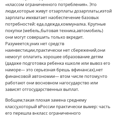
«классом ограниченного потребления». Это
люди,которые живут отзарплаты дозарплаты,иэтой
зарплаты имхватает наобеспечение базовых
потребностей: еда,одежда,коммуналка. Крупные
покупки (мебель,бытовая техника,автомобиль)
они могут совершить только вкредит.
Разумеется,уних нет средств
наинвестиции,практически нет сбережений,они
немогут оплатить хорошее образование детям
(дадаже подготовка ребенка кшколе или вывоз его
наморе— это серьезная брешь вфинансах),нет
финансовой автономии— втом числе потому,что
работают они восновном нагосударство или
зависят отгосударственных выплат.
Вобщем,такая плохая замена среднему
классу,который вРоссии практически вымер: часть
его перешла в«класс ограниченного