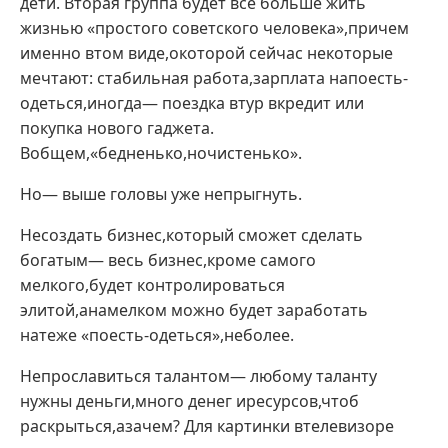
дети. Вторая группа будет все больше жить
жизнью «простого советского человека»,причем
именно втом виде,окоторой сейчас некоторые
мечтают: стабильная работа,зарплата напоесть-
одеться,иногда— поездка втур вкредит или
покупка нового гаджета.
Вобщем,«бедненько,ночистенько».
Но— выше головы уже непрыгнуть.
Несоздать бизнес,который сможет сделать
богатым— весь бизнес,кроме самого
мелкого,будет контролироваться
элитой,анамелком можно будет заработать
натеже «поесть-одеться»,неболее.
Непрославиться талантом— любому таланту
нужны деньги,много денег иресурсов,чтоб
раскрыться,азачем? Для картинки втелевизоре