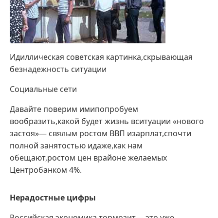
Идиллическая советская картинка,скрывающая
безнадежность ситуации
Социальные сети
Давайте поверим имипопробуем
вообразить,какой будет жизнь вситуации «нового
застоя»— свялым ростом ВВП изарплат,спочти
полной занятостью идаже,как нам
обещают,ростом цен врайоне желаемых
Центробанком 4%.
Нерадостные цифры
Российская экономика тормозит— это уже