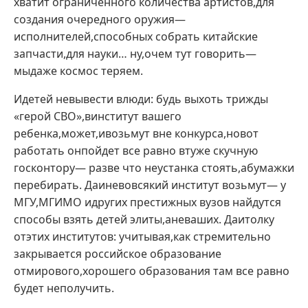
хватит ограниченного количества артистов,для
создания очередного оружия—
исполнителей,способных собрать китайские
запчасти,для науки… ну,очем тут говорить—
мыдаже космос теряем.
Идетей невывести влюди: будь выхоть трижды
«герой СВО»,винститут вашего
ребенка,может,ивозьмут вне конкурса,новот
работать онпойдет все равно втуже скучную
госконтору— разве что неустанка стоять,абумажки
перебирать. Даиневовсякий институт возьмут— у
МГУ,МГИМО идругих престижных вузов найдутся
способы взять детей элиты,аневаших. Даитолку
отэтих институтов: учитывая,как стремительно
закрывается российское образование
отмирового,хорошего образования там все равно
будет неполучить.