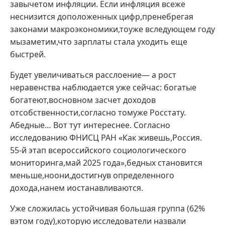
завычетом инфляции. Если инфляция всеже
неснизится доположенных цифр,пренебрегая
законами макроэкономики,тоуже вследующем году
мызаметим,что зарплаты стала уходить еще
быстрей.
Будет увеличиваться расслоение— а рост
неравенства наблюдается уже сейчас: богатые
богатеют,восновном засчет доходов
отсобственности,согласно томуже Росстату.
Абедные… Вот тут интереснее. Согласно
исследованию ФНИСЦ РАН «Как живешь,Россия.
55-й этап всероссийского социологического
мониторинга,май 2025 года»,бедных становится
меньше,ноони,достигнув определенного
дохода,нанем иостанавливаются.
Уже сложилась устойчивая большая группа (62%
вэтом году),которую исследователи назвали