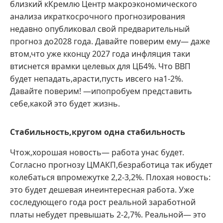
близкий кКремлю Центр макроэкономического
анализа икраткосрочного прогнозирования
недавно опубликовал свой предварительный
прогноз до2028 года. Давайте поверим ему— даже
втом,что уже кконцу 2027 года инфляция таки
втиснется врамки целевых для ЦБ4%. Что ВВП
будет непадать,арасти,пусть ивсего на1-2%.
Давайте поверим! —ипопробуем представить
себе,какой это будет жизнь.
Стабильность,кругом одна стабильность
Чтож,хорошая новость— работа унас будет.
Согласно прогнозу ЦМАКП,безработица так ибудет
колебаться впромежутке 2,2-3,2%. Плохая новость:
это будет дешевая инеинтересная работа. Уже
соследующего года рост реальной заработной
платы небудет превышать 2-2,7%. Реальной— это