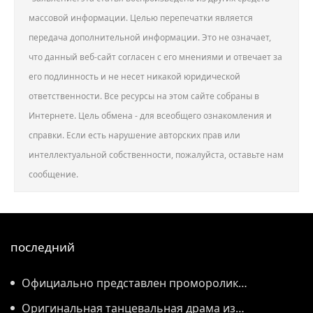
массовой информации. Целью перепечатки является
передача дополнительной информации. Это не означает,
что данный веб-сайт согласен с его мнениями и отвечает за
его подлинность и не несет никакой юридической
ответственности. Все ресурсы на этом сайте собраны в
Интернете. Цель обмена - для всеобщего ознакомления и
справки. Если есть нарушение авторских прав или
интеллектуальной собственности, пожалуйста, оставьте нам
сообщение.
последний
Официально представлен проморолик
Всемирной конференции по производству 2026
Оригинальная танцевальная драма из