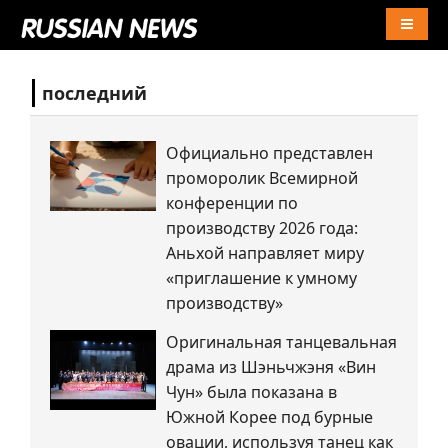
Naviga
последний
Официально представлен
проморолик Всемирной
конференции по
производству 2026 года:
Аньхой направляет миру
«приглашение к умному
производству»
Оригинальная танцевальная
драма из Шэньчжэня «Вин
Чун» была показана в
Южной Корее под бурные
овации, используя танец как