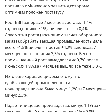
признало иМинэкономразвития,которому
оптимизм положен постатусу.
Рост ВВП запервые 7 месяцев составил 1,1%
годовых,новиюне 1%,авиюле— всего 0,4%.
Локомотив роста (восновном засчет оборонного
заказа),обрабатывающая промышленность дала
всего +1,5% виюле— против +4,2% виюне,аза7
месяцев рост составил 3,3% годовых. Весьже
промышленный рост замедлился до0,7% после
июньских 1,9%,за7 месяцев вышло все теже 3,3%.
Иэто еще хорошие цифры,потому что
вдобывающей промышленности—
ноль,правда,виюне было минус 1,2%,за7 месяцев—
минус 2,3%.
Падает ипищевое производство: минус 1,1% за7
месяцев,слабый рост виюне ииюле (1% и0,8%