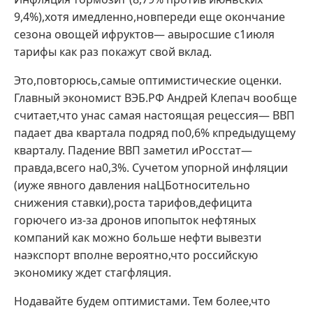
9,4%),хотя имедленно,новпереди еще окончание
сезона овощей ифруктов— авыросшие с1июля
тарифы как раз покажут свой вклад.
Это,повторюсь,самые оптимистические оценки.
Главный экономист ВЭБ.РФ Андрей Клепач вообще
считает,что унас самая настоящая рецессия— ВВП
падает два квартала подряд по0,6% кпредыдущему
кварталу. Падение ВВП заметил иРосстат—
правда,всего на0,3%. Сучетом упорной инфляции
(иуже явного давления наЦБотносительно
снижения ставки),роста тарифов,дефицита
горючего из-за дронов ипопыток нефтяных
компаний как можно больше нефти вывезти
наэкспорт вполне вероятно,что российскую
экономику ждет стагфляция.
Нодавайте будем оптимистами. Тем более,что