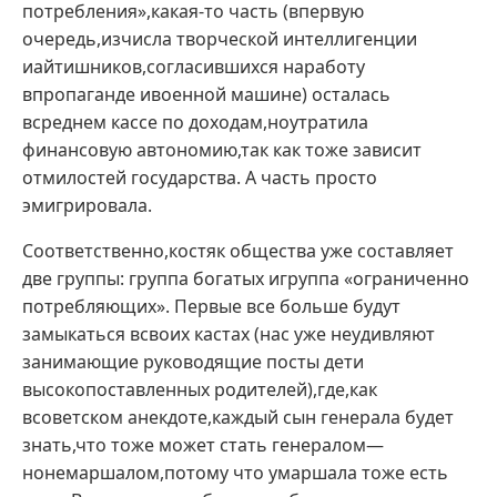
потребления»,какая-то часть (впервую
очередь,изчисла творческой интеллигенции
иайтишников,согласившихся наработу
впропаганде ивоенной машине) осталась
всреднем кассе по доходам,ноутратила
финансовую автономию,так как тоже зависит
отмилостей государства. А часть просто
эмигрировала.
Соответственно,костяк общества уже составляет
две группы: группа богатых игруппа «ограниченно
потребляющих». Первые все больше будут
замыкаться всвоих кастах (нас уже неудивляют
занимающие руководящие посты дети
высокопоставленных родителей),где,как
всоветском анекдоте,каждый сын генерала будет
знать,что тоже может стать генералом—
нонемаршалом,потому что умаршала тоже есть