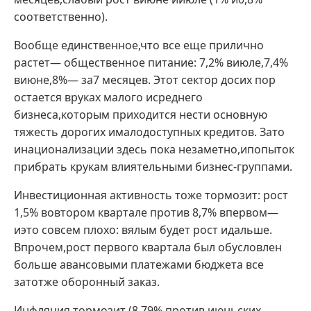
соответственно).
Вообще единственное,что все еще прилично
растет— общественное питание: 7,2% виюле,7,4%
виюне,8%— за7 месяцев. Этот сектор досих пор
остается вруках малого исреднего
бизнеса,которым приходится нести основную
тяжесть дорогих ималодоступных кредитов. Зато
инационализации здесь пока незаметно,ипопыток
прибрать крукам влиятельными бизнес-группами.
Инвестиционная активность тоже тормозит: рост
1,5% вовтором квартале против 8,7% впервом—
иэто совсем плохо: вялым будет рост идальше.
Впрочем,рост первого квартала был обусловлен
больше авансовыми платежами бюджета все
затотже оборонный заказ.
Инфляция тормозит (8,79% против июньских