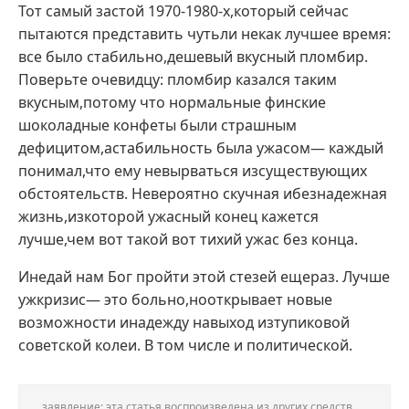
Тот самый застой 1970-1980-х,который сейчас
пытаются представить чутьли некак лучшее время:
все было стабильно,дешевый вкусный пломбир.
Поверьте очевидцу: пломбир казался таким
вкусным,потому что нормальные финские
шоколадные конфеты были страшным
дефицитом,астабильность была ужасом— каждый
понимал,что ему невырваться изсуществующих
обстоятельств. Невероятно скучная ибезнадежная
жизнь,изкоторой ужасный конец кажется
лучше,чем вот такой вот тихий ужас без конца.
Инедай нам Бог пройти этой стезей ещераз. Лучше
ужкризис— это больно,нооткрывает новые
возможности инадежду навыход изтупиковой
советской колеи. В том числе и политической.
заявление: эта статья воспроизведена из других средств