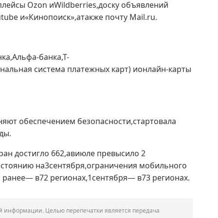
лейсы Ozon иWildberries,доску объявлений
tube и«Кинопоиск»,атакже почту Mail.ru.
ка,Альфа-банка,Т-
нальная система платежных карт) ионлайн-карты
няют обеспечением безопасности,стартовала
ды.
ран достигло 662,авиюле превысило 2
состоянию на3сентября,ограничения мобильного
 ранее— в72 регионах,1сентября— в73 регионах.
вой информации. Целью перепечатки является передача