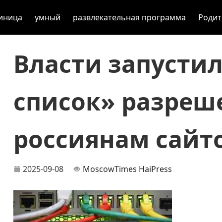
иница
умный
развлекательная программа
Родит
Власти запусти
список» разреш
россиянам сайто
2025-09-08
MoscowTimes
HaiPress