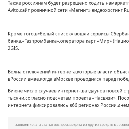
Также россиянам будет разрешено ходить намаркетп
Avito,сайт розничной сети «Магнит»,видеохостинг Ru
Кроме того,в«белый список» вошли сервисы Сбербан
банка,«Газпромбанка»,оператора карт «Мир» (Нацио
2GIS.
Волна отключений интернета,которые власти объяс
вРоссии вмае,когда вМоскве проводился парад побе
Виюне число случаев интернет-шатдаунов повсей ст
тысячи,согласно подсчетам проекта «Насвязи». По
интернета фиксировались в66 регионах России,днем
заявление: эта статья воспроизведена из других средств массо