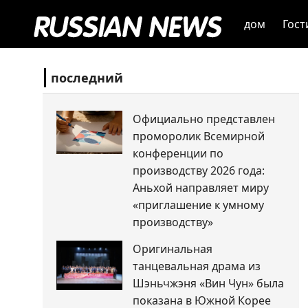
дом
Гост
последний
Официально представлен
проморолик Всемирной
конференции по
производству 2026 года:
Аньхой направляет миру
«приглашение к умному
производству»
Оригинальная
танцевальная драма из
Шэньчжэня «Вин Чун» была
показана в Южной Корее