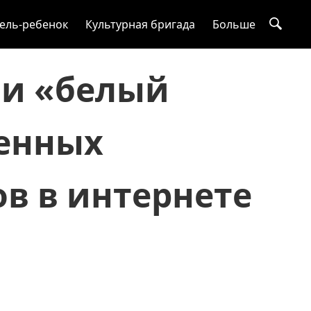
ель-ребенок
Культурная бригада
Больше
ли «белый
енных
в в интернете