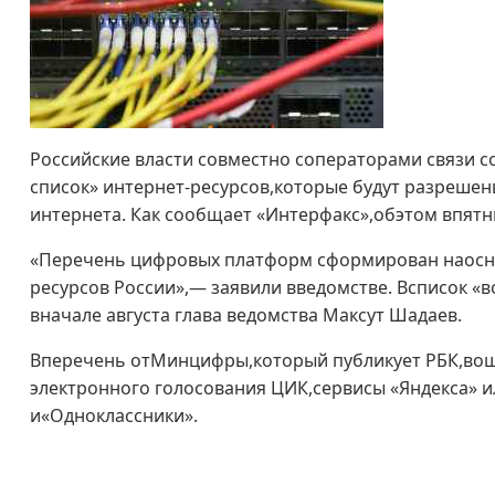
Российские власти совместно соператорами связи 
список» интернет-ресурсов,которые будут разреше
интернета. Как сообщает «Интерфакс»,обэтом впят
«Перечень цифровых платформ сформирован наосно
ресурсов России»,— заявили введомстве. Всписок «в
вначале августа глава ведомства Максут Шадаев.
Вперечень отМинцифры,который публикует РБК,вош
электронного голосования ЦИК,сервисы «Яндекса» и
и«Одноклассники».