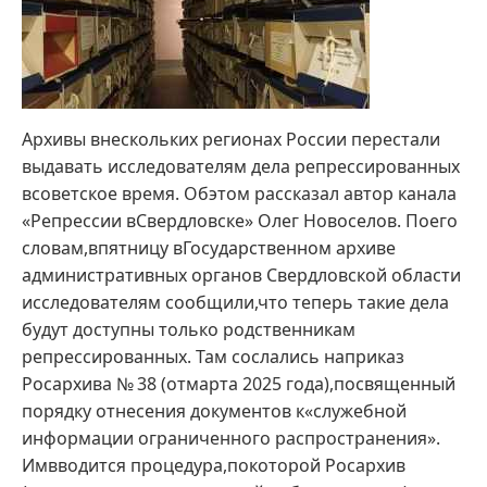
Архивы внескольких регионах России перестали
выдавать исследователям дела репрессированных
всоветское время. Обэтом рассказал автор канала
«Репрессии вСвердловске» Олег Новоселов. Поего
словам,впятницу вГосударственном архиве
административных органов Свердловской области
исследователям сообщили,что теперь такие дела
будут доступны только родственникам
репрессированных. Там сослались наприказ
Росархива № 38 (отмарта 2025 года),посвященный
порядку отнесения документов к«служебной
информации ограниченного распространения».
Имвводится процедура,покоторой Росархив