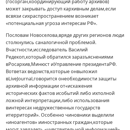
(госорган,координирующий работу архивов)
может закрывать доступ кархивным делам,если
всвязи сихраспространением возникает
«потенциальная угроза интересам РФ».
Пословам Новоселова,вряде других регионов люди
столкнулись саналогичной проблемой.
Вчастности,исследователь Василий
Редекоп,который обратился заразъяснениями
вРосархив,Минюст иУправление президентаРФ.
Вответах ведомств,которые онвыложил
вLiveJournal,говорится онеобходимости защиты
архивной информации от«искажения
исторических фактов исобытий либо ихполной
ложной интерпретации,либо использования
винтересах недружественных государств
итерриторий». Особенно чиновники выделили
«иноагентов» ииностранных граждан,которые
могут завладеть «чувствительной информацией»