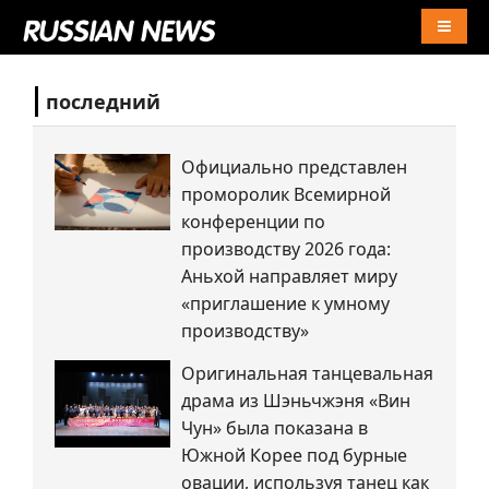
Naviga
последний
Официально представлен
проморолик Всемирной
конференции по
производству 2026 года:
Аньхой направляет миру
«приглашение к умному
производству»
Оригинальная танцевальная
драма из Шэньчжэня «Вин
Чун» была показана в
Южной Корее под бурные
овации, используя танец как