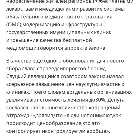
наобеспечение жителей регионов РФбесплатными
лекарствами имедизделиями,развитие системы
обязательного медицинского страхования
(ОМС),модернизацию инфраструктуры
государственных имуниципальных клиник
иповышение качества бесплатной
медпомощи,говорится впроекте закона.
Вкачестве еще одного обоснования для нового
сбора глава справедливороссов Леонид
Слуцкий,являющийся соавтором закона,назвал
«серьезное завышение цен науслуги» вчастных
клиниках. Поего словам,вотдельных организациях
увеличивают стоимость лечения до30%. Депутат
сослался набольшое количество «обращений
отграждан»,заявив,что «люди непонимают,как
происходит ценообразование,кто это
контролирует иконтролируетли вообще».