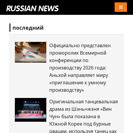
Naviga
последний
Официально представлен
проморолик Всемирной
конференции по
производству 2026 года:
Аньхой направляет миру
«приглашение к умному
производству»
Оригинальная танцевальная
драма из Шэньчжэня «Вин
Чун» была показана в
Южной Корее под бурные
овации, используя танец как