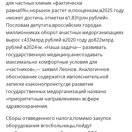
для частных клиник «фактически
равна0%»,норынок растет и,пооценкам,в2025 году
«может достичь отметки в1,83трлн рублей».
Пословам депутата,вроссийских городах-
миллионниках оборот вчастных медорганизациях
вырос с433млрд рублей в2020 году до822млрд
рублей в2024-м. «Наша задача— развивать
государственную медицину,анесоздавать
максимально комфортные условия для
«частников»,— заявил Леонов. Аналогичное
обоснование содержится ивпояснительной
записке кзаконопроекту,где развитие
государственных медорганизаций названо
«приоритетным направлением» всфере
здравоохранения.
Сборы отвведенного налога,помимо закупок
оборудования вгосбольницы,пойдут