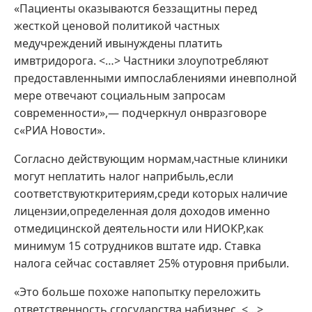
«Пациенты оказываются беззащитны перед
жесткой ценовой политикой частных
медучреждений ивынуждены платить
имвтридорога. <…> Частники злоупотребляют
предоставленными импослаблениями иневполной
мере отвечают социальным запросам
современности»,— подчеркнул онвразговоре
с«РИА Новости».
Согласно действующим нормам,частные клиники
могут неплатить налог наприбыль,если
соответствуюткритериям,среди которых наличие
лицензии,определенная доля доходов именно
отмедицинской деятельности или НИОКР,как
минимум 15 сотрудников вштате идр. Ставка
налога сейчас составляет 25% отуровня прибыли.
«Это больше похоже напопытку переложить
ответственность сгосударства набизнес. <…>