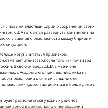
ься с новыми властями Сирии о сохранении своих
ингтон. США готовятся развернуть контингент на
нию соглашения о безопасности между Сирией и
 с ситуацией.
толице могут считаться признаком
н,отмечает агентство,после того как почти год
России. В свою очередь,США в мае-июне
язанных с Асадом и его приспешниками),а на
проект резолюции о снятии санкций с ее
понедельник должен встретиться в Белом доме с
нт будет располагаться у южных районов
анной зоной в рамках пакта о ненападении