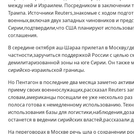
между ней и Израилем. Посредником в заключении 
Трампа. Источники Reuters,знакомые с ходом подго
военных,включая двух западных чиновников и пред
Сирии,подтвердили,что США планируют использоват
соглашения.
В середине октября аш-Шараа прилетал в Москву,где
частности,заручиться поддержкой России с целью 
демилитаризованной зоны на юге Сирии. Он также м
сирийско-израильской границы.
Но Пентагон в последние два месяца заметно активи
приему своих военнослужащих,рассказал Reuters за
словам,американцы посещали ее уже несколько раз 
полоса готова к немедленному использованию. Техн
использования базы для логистики,наблюдения,доз
останется в ведении сирийских властей,рассказали 
На переговорах в Москве речь шла о сохранении рос