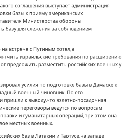
такого соглашения выступает администрация
товки базы к приему американских
ставителя Министерства обороны
ь базу для слежения за соблюдением
 на встрече с Путиным хотел,в
смягчить израильские требования по расширению
ог предложить разместить российских военных у
зировал усилия по подготовке базы в Дамаске к
падный военный чиновник. По его
и пришли к выводу,что взлетно-посадочная
ические переговоры ведутся по вопросам
аправки и гуманитарных операций,при этом она
двое местных военных.
сийских баз в Латакии и Тартусе,на западе