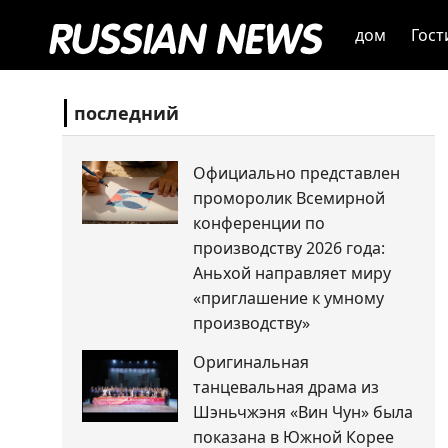
дом
Гост
последний
Официально представлен
проморолик Всемирной
конференции по
производству 2026 года:
Аньхой направляет миру
«приглашение к умному
производству»
Оригинальная
танцевальная драма из
Шэньчжэня «Вин Чун» была
показана в Южной Корее