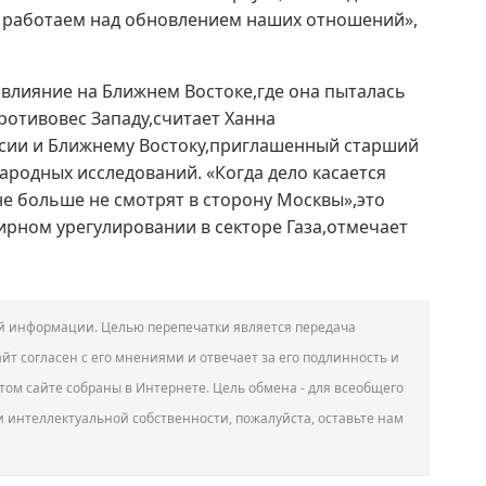
и работаем над обновлением наших отношений»,
 влияние на Ближнем Востоке,где она пыталась
ротивовес Западу,считает Ханна
ссии и Ближнему Востоку,приглашенный старший
ародных исследований. «Когда дело касается
е больше не смотрят в сторону Москвы»,это
ирном урегулировании в секторе Газа,отмечает
вой информации. Целью перепечатки является передача
йт согласен с его мнениями и отвечает за его подлинность и
том сайте собраны в Интернете. Цель обмена - для всеобщего
и интеллектуальной собственности, пожалуйста, оставьте нам