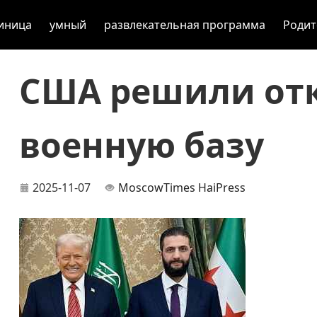
иница
умный
развлекательная программа
Родит
США решили отк
военную базу
2025-11-07
MoscowTimes
HaiPress