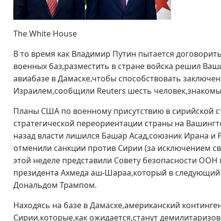
The White House
В то время как Владимир Путин пытается договорит
военных баз,разместить в стране войска решил Ваш
авиабазе в Дамаске,чтобы способствовать заключе
Израилем,сообщили Reuters шесть человек,знакомых
Планы США по военному присутствию в сирийской с
стратегической переориентации страны на Вашингто
назад власти лишился Башар Асад,союзник Ирана и 
отменили санкции против Сирии (за исключением св
этой неделе представили Совету безопасности ООН 
президента Ахмеда аш-Шараа,который в следующий 
Дональдом Трампом.
Находясь на базе в Дамаске,американский континге
Сирии,которые,как ожидается,станут демилитаризов