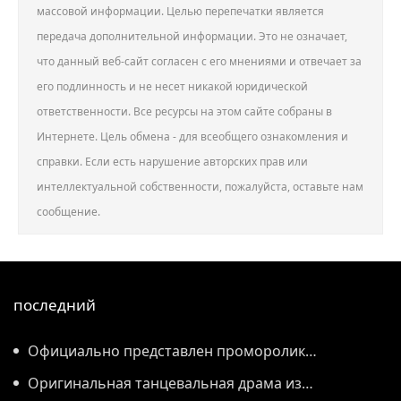
массовой информации. Целью перепечатки является
передача дополнительной информации. Это не означает,
что данный веб-сайт согласен с его мнениями и отвечает за
его подлинность и не несет никакой юридической
ответственности. Все ресурсы на этом сайте собраны в
Интернете. Цель обмена - для всеобщего ознакомления и
справки. Если есть нарушение авторских прав или
интеллектуальной собственности, пожалуйста, оставьте нам
сообщение.
последний
Официально представлен проморолик
Всемирной конференции по производству 2026
Оригинальная танцевальная драма из