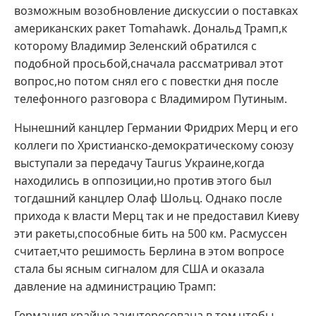
возможным возобновление дискуссии о поставках
американских ракет Tomahawk. Дональд Трамп,к
которому Владимир Зеленский обратился с
подобной просьбой,сначала рассматривал этот
вопрос,но потом снял его с повестки дня после
телефонного разговора с Владимиром Путиным.
Нынешний канцлер Германии Фридрих Мерц и его
коллеги по Христианско-демократическому союзу
выступали за передачу Taurus Украине,когда
находились в оппозиции,но против этого был
тогдашний канцлер Олаф Шольц. Однако после
прихода к власти Мерц так и не предоставил Киеву
эти ракеты,способные бить на 500 км. Расмуссен
считает,что решимость Берлина в этом вопросе
стала бы ясным сигналом для США и оказала
давление на администрацию Трамп:
Германия крайне заинтересована в том,чтобы