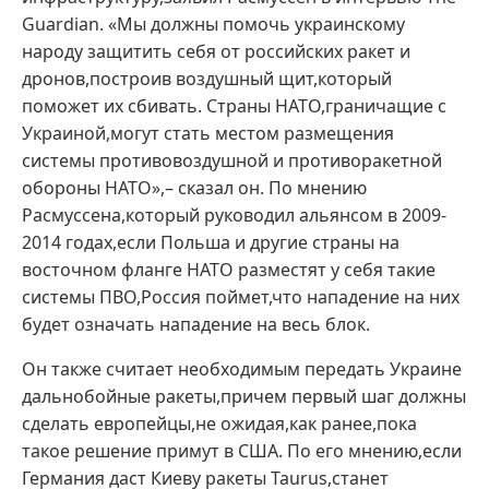
Guardian. «Мы должны помочь украинскому
народу защитить себя от российских ракет и
дронов,построив воздушный щит,который
поможет их сбивать. Страны НАТО,граничащие с
Украиной,могут стать местом размещения
системы противовоздушной и противоракетной
обороны НАТО»,– сказал он. По мнению
Расмуссена,который руководил альянсом в 2009-
2014 годах,если Польша и другие страны на
восточном фланге НАТО разместят у себя такие
системы ПВО,Россия поймет,что нападение на них
будет означать нападение на весь блок.
Он также считает необходимым передать Украине
дальнобойные ракеты,причем первый шаг должны
сделать европейцы,не ожидая,как ранее,пока
такое решение примут в США. По его мнению,если
Германия даст Киеву ракеты Taurus,станет