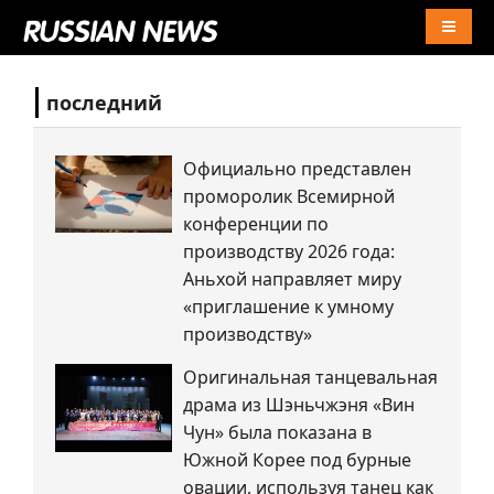
Naviga
последний
Официально представлен
проморолик Всемирной
конференции по
производству 2026 года:
Аньхой направляет миру
«приглашение к умному
производству»
Оригинальная танцевальная
драма из Шэньчжэня «Вин
Чун» была показана в
Южной Корее под бурные
овации, используя танец как