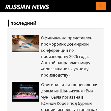
Naviga
последний
Официально представлен
проморолик Всемирной
конференции по
производству 2026 года:
Аньхой направляет миру
«приглашение к умному
производству»
Оригинальная танцевальная
драма из Шэньчжэня «Вин
Чун» была показана в
Южной Корее под бурные
овации, используя танец как