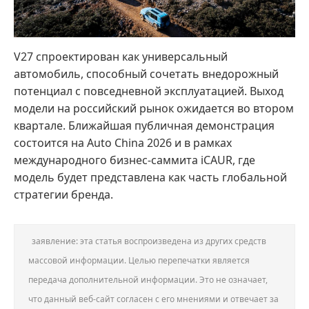
V27 спроектирован как универсальный
автомобиль, способный сочетать внедорожный
потенциал с повседневной эксплуатацией. Выход
модели на российский рынок ожидается во втором
квартале. Ближайшая публичная демонстрация
состоится на Auto China 2026 и в рамках
международного бизнес-саммита iCAUR, где
модель будет представлена как часть глобальной
стратегии бренда.
заявление: эта статья воспроизведена из других средств
массовой информации. Целью перепечатки является
передача дополнительной информации. Это не означает,
что данный веб-сайт согласен с его мнениями и отвечает за