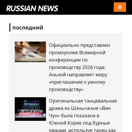
Naviga
последний
Официально представлен
проморолик Всемирной
конференции по
производству 2026 года:
Аньхой направляет миру
«приглашение к умному
производству»
Оригинальная танцевальная
драма из Шэньчжэня «Вин
Чун» была показана в
Южной Корее под бурные
овации, используя танец как