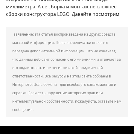
миллиметра. А её сборка и монтаж не сложнее
сборки конструктора LEGO. Давайте посмотрим!
заявление: эта статья воспроизведена из других средств
массовой информации. Целью перепечатки является
передача дополнительной информации. Это не означает,
что данный веб-сайт согласен с его мнениями и отвечает за
его подлинность и не несет никакой юридической
ответственности. Все ресурсы на этом сайте собраны в
Интернете. Цель обмена - для всеобщего ознакомления и
справки. Если есть нарушение авторских прав или
интеллектуальной собственности, пожалуйста, оставьте нам
сообщение.