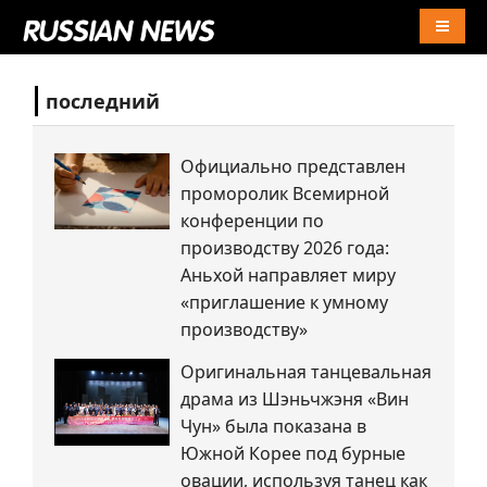
Naviga
последний
Официально представлен
проморолик Всемирной
конференции по
производству 2026 года:
Аньхой направляет миру
«приглашение к умному
производству»
Оригинальная танцевальная
драма из Шэньчжэня «Вин
Чун» была показана в
Южной Корее под бурные
овации, используя танец как