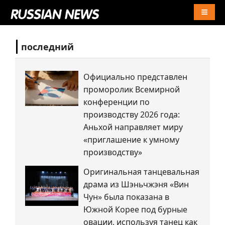
Naviga
последний
Официально представлен
проморолик Всемирной
конференции по
производству 2026 года:
Аньхой направляет миру
«приглашение к умному
производству»
Оригинальная танцевальная
драма из Шэньчжэня «Вин
Чун» была показана в
Южной Корее под бурные
овации, используя танец как