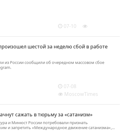
07-10
произошел шестой за неделю сбой в работе
и из России сообщили об очередном массовом сбое
egram.
07-08
MoscowTimes
ачнут сажать в тюрьму за «сатанизм»
ура и Минюст России потребовали признать
ким и запретить «Международное движение сатанизма»,
СС.