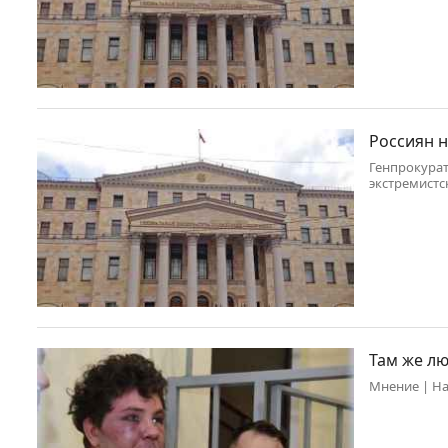
Россиян н
Генпрокурат
экстремистс
передает ТА
Там же лю
Мнение | На