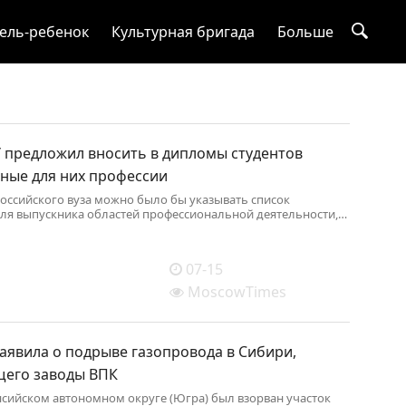
ель-ребенок
Культурная бригада
Больше
У предложил вносить в дипломы студентов
ные для них профессии
оссийского вуза можно было бы указывать список
ля выпускника областей профессиональной деятельности,
ор Московского государственного университета (МГУ)
овничий.
07-15
MoscowTimes
аявила о подрыве газопровода в Сибири,
его заводы ВПК
сийском автономном округе (Югра) был взорван участок