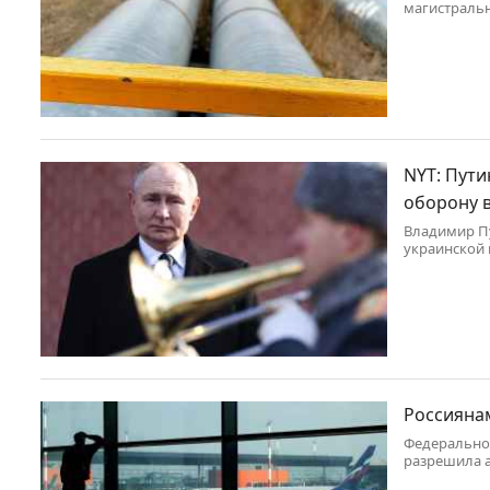
магистральн
обслуживаю
Оренбургско
NYT: Пути
оборону 
Владимир Пу
украинской 
измениться.
Россияна
Федеральное
разрешила 
Корею.