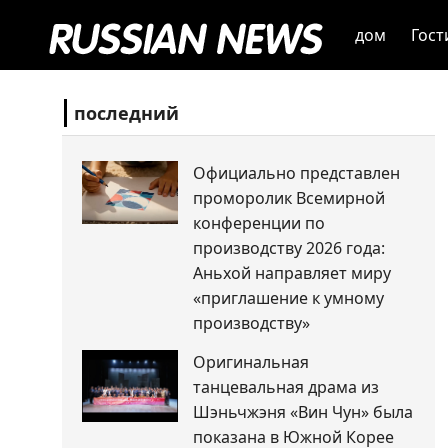
дом
Гост
последний
Официально представлен
проморолик Всемирной
конференции по
производству 2026 года:
Аньхой направляет миру
«приглашение к умному
производству»
Оригинальная
танцевальная драма из
Шэньчжэня «Вин Чун» была
показана в Южной Корее