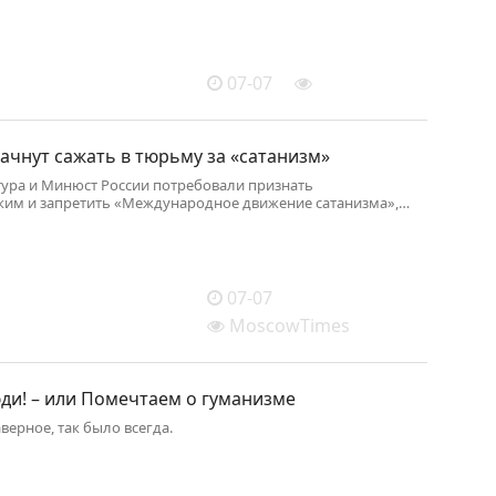
07-07
ачнут сажать в тюрьму за «сатанизм»
ура и Минюст России потребовали признать
ким и запретить «Международное движение сатанизма»,
СС.
07-07
MoscowTimes
ди! – или Помечтаем о гуманизме
верное, так было всегда.