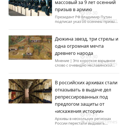
массовый за 9 лет осенний
призыв в армию
09-30
Президент РФ Владимир Путин
MoscowTimes
подписал указ об осеннем призыве
граждан на военную службу.
Дюжина звезд, три стрелы и
одна огромная мечта
древнего народа
09-30
Мнение | Это короткое взрывное
MoscowTimes
слово с очевидно неславянской
фонетикой в детстве постоянно
занимало мое воображение,
и я задавался вопросом: откуда
В российских архивах стали
могло взяться столь необычное
название среди многих других —
отказывать в выдаче дел
нарочито русских?
репрессированных под
предлогом защиты от
«искажения истории»
09-29
Архивы в нескольких регионах
MoscowTimes
России перестали выдавать
исследователям дела