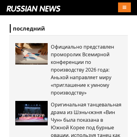
Naviga
последний
Официально представлен
проморолик Всемирной
конференции по
производству 2026 года:
Аньхой направляет миру
«приглашение к умному
производству»
Оригинальная танцевальная
драма из Шэньчжэня «Вин
Чун» была показана в
Южной Корее под бурные
овации, используя танец как