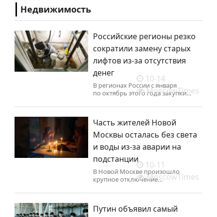
Недвижимость
Российские регионы резко
сократили замену старых
лифтов из-за отсутствия
денег
10-14
В регионах России с января
MoscowTimes
по октябрь этого года закупки
новых лифтов для замены
отслуживших срок своей работы
подъемников в многоквартирных
Часть жителей Новой
домах обвалились на 17% год
к году, до 9,8 тыс.
Москвы осталась без света
и воды из-за аварии на
подстанции
10-11
В Новой Москве произошло
MoscowTimes
крупное отключение
электричества.
Путин объявил самый