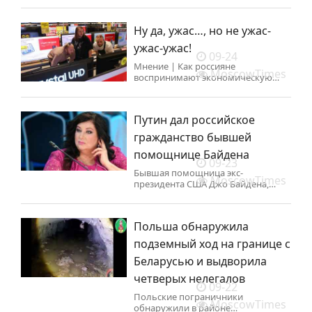
репрессированных в советское
время.
Ну да, ужас…, но не ужас-
ужас-ужас!
09-24
Мнение | Как россияне
MoscowTimes
воспринимают экономическую
ситуацию, меня интересовало
давно, с тех самых пор, как я
пришел на работу в Совмин СССР и
Путин дал российское
стал причастен к обсуждению и
принятию решений.
гражданство бывшей
помощнице Байдена
09-23
Бывшая помощница экс-
MoscowTimes
президента США Джо Байдена,
обвинившая его в сексуальном
насилии, Тара Рид получила
российский паспорт.
Польша обнаружила
подземный ход на границе с
Беларусью и выдворила
четверых нелегалов
09-22
Польские пограничники
MoscowTimes
обнаружили в районе