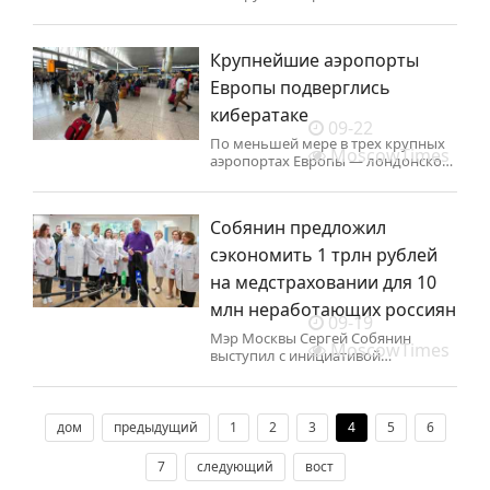
погранзаставы в селе Наревка
Подляского воеводства подземный
туннель, через который
Крупнейшие аэропорты
на территорию страны из Беларуси
пытались проникнуть четыре
Европы подверглись
иностранца.
кибератаке
09-22
По меньшей мере в трех крупных
MoscowTimes
аэропортах Европы — лондонском
Хитроу, в Брюсселе и Берлине —
массово задерживаются
и отменяются рейсы после
Собянин предложил
кибератаки, имевшей место
вечером в пятницу, пишут Reuters
сэкономить 1 трлн рублей
и Bild.
на медстраховании для 10
млн неработающих россиян
09-19
Мэр Москвы Сергей Собянин
MoscowTimes
выступил с инициативой
пересмотреть систему
медицинского страхования для
неработающих граждан.
дом
предыдущий
1
2
3
4
5
6
7
следующий
вост